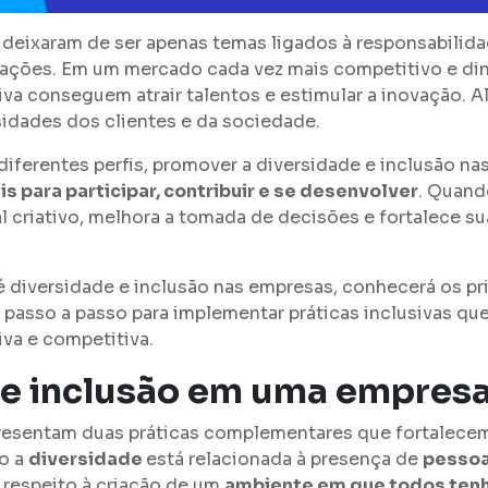
deixaram de ser apenas temas ligados à responsabilidad
zações. Em um mercado cada vez mais competitivo e d
iva conseguem atrair talentos e estimular a inovação. A
sidades dos clientes e da sociedade.
diferentes perfis, promover a diversidade e inclusão n
 para participar, contribuir e se desenvolver
. Quand
al criativo, melhora a tomada de decisões e fortalece 
é diversidade e inclusão nas empresas, conhecerá os pr
passo a passo para implementar práticas inclusivas qu
iva e competitiva.
 e inclusão em uma empres
resentam duas práticas complementares que fortalecem 
o a
diversidade
está relacionada à presença de
pessoa
 respeito à criação de um
ambiente em que todos tenh