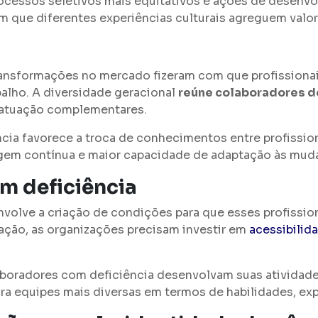
ocessos seletivos mais equitativos e ações de desenvo
m que diferentes experiências culturais agreguem valor
ransformações no mercado fizeram com que profissionai
alho. A diversidade geracional
reúne colaboradores d
 atuação complementares.
ia favorece a troca de conhecimentos entre profission
agem contínua e maior capacidade de adaptação às mu
m deficiência
volve a criação de condições para que esses profissio
ção, as organizações precisam investir em
acessibilida
boradores com deficiência desenvolvam suas atividad
ra equipes mais diversas em termos de habilidades, exp