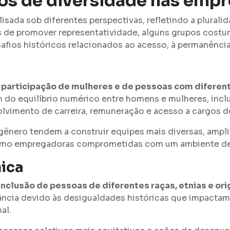
pos de diversidade nas emp
isada sob diferentes perspectivas, refletindo a plural
s de promover representatividade, alguns grupos costu
afios históricos relacionados ao acesso, à permanência
a participação de mulheres e de pessoas com diferen
ém do equilíbrio numérico entre homens e mulheres, inc
lvimento de carreira, remuneração e acesso a cargos de
gênero tendem a construir equipes mais diversas, ampli
como empregadoras comprometidas com um ambiente de 
nica
inclusão de pessoas de diferentes raças, etnias e or
vância devido às desigualdades históricas que impactam
al.