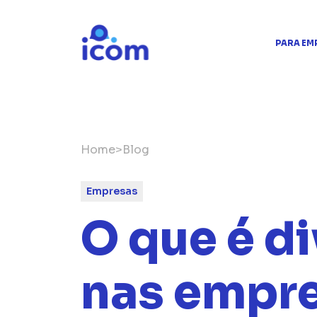
PARA EM
Home
>
Blog
Empresas
O que é d
nas empr