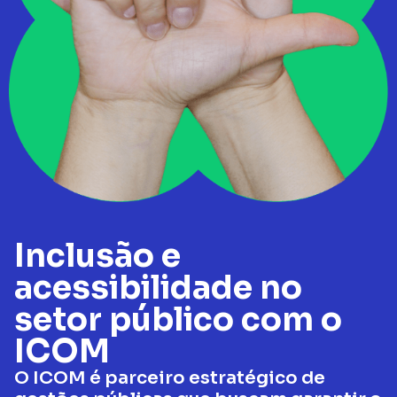
Inclusão e
acessibilidade no
setor público com o
ICOM
O ICOM é parceiro estratégico de