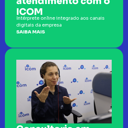
atendimento com o
ICOM
Intérprete online integrado aos canais
digitais da empresa
SAIBA MAIS