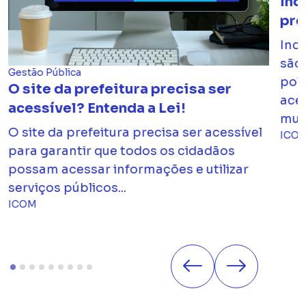
Ind
pre
Indi
são 
Gestão Pública
pol
O site da prefeitura precisa ser
aces
acessível? Entenda a Lei!
muni
O site da prefeitura precisa ser acessível
ICO
para garantir que todos os cidadãos
possam acessar informações e utilizar
serviços públicos...
ICOM