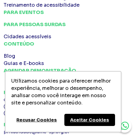
Treinamento de acessibilidade
PARA EVENTOS
PARA PESSOAS SURDAS
Cidades acessíveis
CONTEÚDO
Blog
Guias e E-books
AGENDAR DEMONSTRAÇÃO
Utilizamos cookies para oferecer melhor
experiência, melhorar o desempenho,
FALE COM A GENTE
analisar como você interage em nosso
comercial@ame-sp.org.br
site e personalizar conteúdo.
(11) 2360-8900
(11) 98826-8462
Recusar Cookies
Aceitar Cookies
FALE COM A DPO
privacidade@ame-sp.org.br