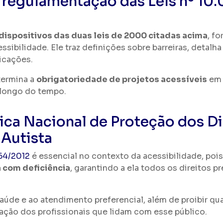
 regulamentação das Leis nº 10
dispositivos das duas leis de 2000 citadas acima
, f
sibilidade. Ele traz definições sobre barreiras, detalh
icações.
ermina a
obrigatoriedade de projetos acessíveis
em 
 longo do tempo.
ítica Nacional de Proteção dos D
 Autista
764/2012
é essencial no contexto da acessibilidade, poi
 com deficiência
, garantindo a ela todos os direitos p
úde e ao atendimento preferencial, além de proibir qua
ação dos profissionais que lidam com esse público.