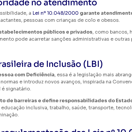
ioridade no atendimento
sibilidade, a
Lei nº 10.048/2000
garante atendimento 
lactantes, pessoas com crianças de colo e obesos.
tabelecimentos públicos e privados
, como bancos, h
ento pode acarretar sanções administrativas e outras
rasileira de Inclusão (LBI)
essoa com Deficiência
, essa é a legislação mais abrang
as normas e introduz novos avanços, inspirada na Conve
 é signatário.
to de barreiras e define responsabilidades do Esta
educação inclusiva, trabalho, saúde, transporte, tecnolo
minação.