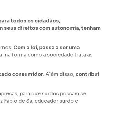
para todos os cidadãos,
m seus direitos com autonomia, tenham
rnos.
Com a lei, passa a ser uma
ral na forma como a sociedade trata as
ercado consumidor
. Além disso,
contribui
mpresas, para que surdos possam se
z Fábio de Sá, educador surdo e