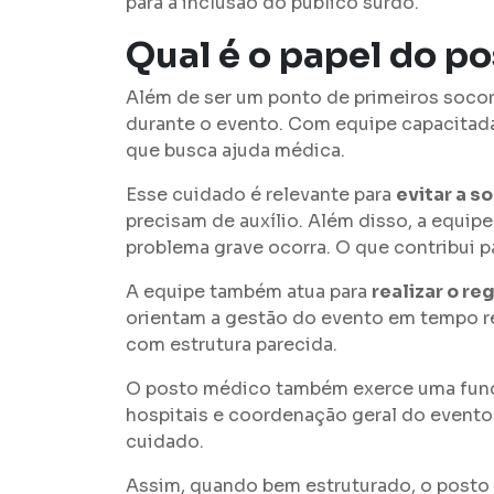
para a inclusão do público surdo.
Qual é o papel do p
Além de ser um ponto de primeiros soco
durante o evento. Com equipe capacitada p
que busca ajuda médica.
Esse cuidado é relevante para
evitar a s
precisam de auxílio. Além disso, a equip
problema grave ocorra. O que contribui p
A equipe também atua para
realizar o r
orientam a gestão do evento em tempo re
com estrutura parecida.
O posto médico também exerce uma funç
hospitais e coordenação geral do evento.
cuidado.
Assim, quando bem estruturado, o posto m