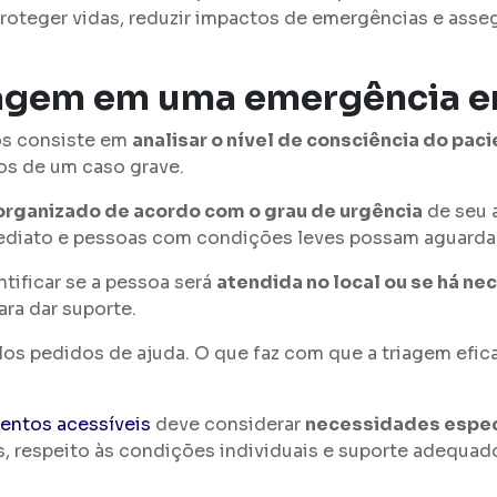
roteger vidas, reduzir impactos de emergências e asse
iagem em uma emergência e
os consiste em
analisar o nível de consciência do pac
os de um caso grave.
organizado de acordo com o grau de urgência
de seu 
ediato e pessoas com condições leves possam aguarda
tificar se a pessoa será
atendida no local ou se há n
ra dar suporte.
los pedidos de ajuda. O que faz com que a triagem efi
.
entos acessíveis
deve considerar
necessidades espec
 respeito às condições individuais e suporte adequado