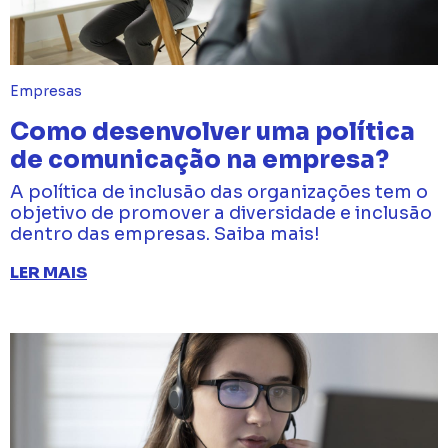
Empresas
Como desenvolver uma política
de comunicação na empresa?
A política de inclusão das organizações tem o
objetivo de promover a diversidade e inclusão
dentro das empresas. Saiba mais!
LER MAIS