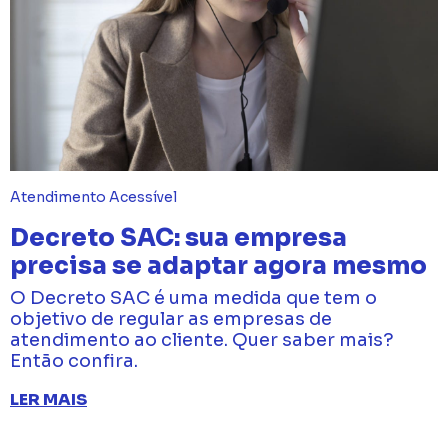
Atendimento Acessível
Decreto SAC: sua empresa
precisa se adaptar agora mesmo
O Decreto SAC é uma medida que tem o
objetivo de regular as empresas de
atendimento ao cliente. Quer saber mais?
Então confira.
LER MAIS