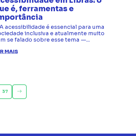
cessibilidade em Libras: o
ue é, ferramentas e
mportância
 acessibilidade é essencial para uma
ociedade inclusiva e atualmente muito
em se falado sobre esse tema —...
ER MAIS
37