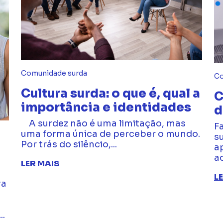
Comunidade surda
Co
Cultura surda: o que é, qual a
C
importância e identidades
d
A surdez não é uma limitação, mas
F
uma forma única de perceber o mundo.
s
Por trás do silêncio,...
a
ac
LER MAIS
L
va
..