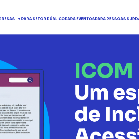
PRESAS
PARA SETOR PÚBLICO
PARA EVENTOS
PARA PESSOAS SURD
ICOM 
Um es
de Inc
Acess