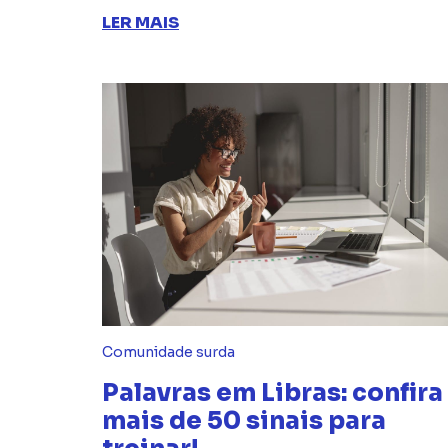
LER MAIS
Comunidade surda
Palavras em Libras: confira
mais de 50 sinais para