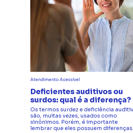
Atendimento Acessível
Deficientes auditivos ou
surdos: qual é a diferença?
Os termos surdez e deficiência auditi
são, muitas vezes, usados como
sinônimos. Porém, é importante
lembrar que eles possuem diferenças.