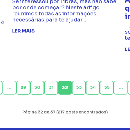
A
Se interessou por Libras, mas não sabe
q
por onde começar? Neste artigo
reunimos todas as informações
i
necessárias para te ajudar...
na
A
LER MAIS
s
t
L
…
…
32
29
30
31
33
34
35
Página 32 de 37 (217 posts encontrados)