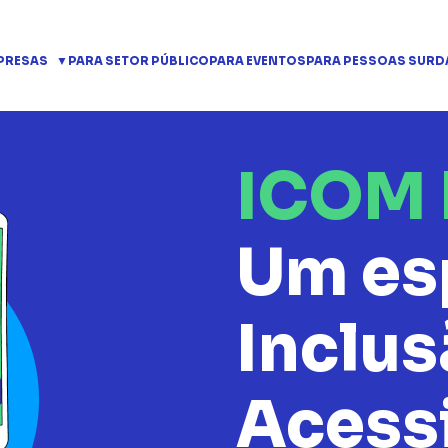
PRESAS
PARA SETOR PÚBLICO
PARA EVENTOS
PARA PESSOAS SURD
ICOM 
Um es
Inclus
Acess