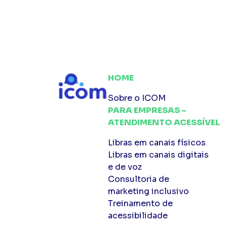
um item de compliance sanitário,
diretamente relacionado às diretriz
da Agência Nacional de Vigilância
Sanitária e às normas que regem o
funcionamento de estabelecimento
de saúde, incluindo farmácias e
HOME
drogarias. É necessário seguir o que
Sobre o ICOM
dispõe a […]
PARA EMPRESAS –
ATENDIMENTO ACESSÍVEL
Libras em canais físicos
Libras em canais digitais
e de voz
Consultoria de
marketing inclusivo
Treinamento de
acessibilidade